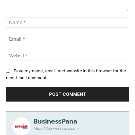
Comment:
Na
Ema
Web
Save my name, email, and website in this browser for the
next time I comment.
BusinessPana
https://businesspana.com