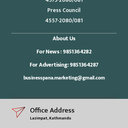
4573-2080/081
Press Council
4557-2080/081
About Us
For News : 9851364282
For Advertising: 9851364287
businesspana.marketing@gmail.com
Office Address
Lazimpat, Kathmandu