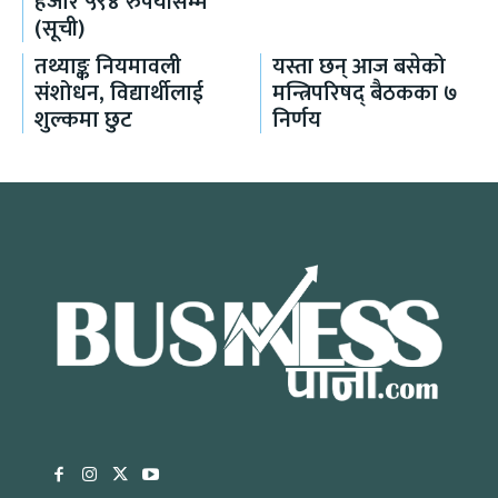
हजार ५९४ रुपैयाँसम्म
(सूची)
तथ्याङ्क नियमावली
यस्ता छन् आज बसेको
संशोधन, विद्यार्थीलाई
मन्त्रिपरिषद् बैठकका ७
शुल्कमा छुट
निर्णय