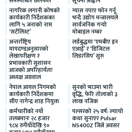
समस्याबारे छलफल
सूचना आह्वान
नागरिक लगानी कोषको
ग्यास नपाए फोन गर्नू
कार्यकारी निर्देशकका
भन्दै उद्योग मन्त्रालयले
लागि ५ जनाको नाम
सार्वजनिक गर्‍यो
‘सर्टलिस्ट’
मोबाइल नम्बर
अन्तर्राष्ट्रिय
लर्डबुद्धमा ‘एमबीए इन
मापदण्डअनुसारको
एआई’ र ‘डिजिटल
लेखापरीक्षण र
लिडरसिप’ सुरु
प्रभावकारी सुशासन
आजको अपरिहार्यताः
अध्यक्ष अग्रवाल
नेपाल आयल निगमको
सुनको भाउमा भारी
कार्यकारी निर्देशकमा
वृद्धि, फेरि तोलाको ३
सीए नागेन्द्र शाह नियुक्त
लाख नजिक
कर्मचारीको नयाँ
पल्सरको २५ वर्ष: ल्यायो
तलबमानः २८ हजार
कथा सुनाएर Pulsar
९८४ रुपैयाँदेखि ९०
NS400Z जित्ने अवसर