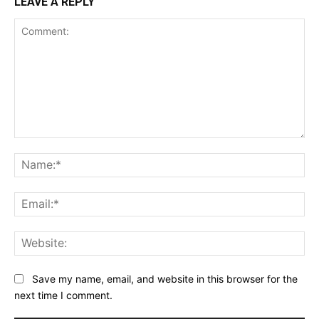
LEAVE A REPLY
Comment:
Na
Ema
Web
Save my name, email, and website in this browser for the
next time I comment.