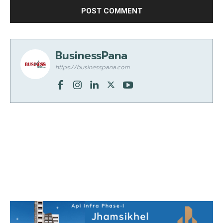
BusinessPana
https://businesspana.com