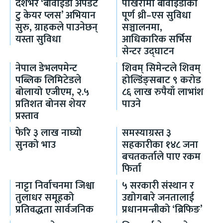
देशभर ‘बीवाईडी अपडेट
पोखरामा बीवाइडीको
टु केयर प्लस’ अभियान
पूर्ण थ्री–एस सुविधा
सुरु, ग्राहकले पाउनेछन्
सञ्चालनमा,
यस्ता सुविधा
आधिकारिक सर्भिस
सेन्टर उद्घाटन
नेपाल डेभलपमेन्ट
शिवम् सिमेन्टले शिवम्
पब्लिक लिमिटेडले
होल्डिंङ्सबाट ९ करोड
बोलायो एजीएम, २.५
८६ लाख रुपैयाँ लाभांश
प्रतिशत बोनस शेयर
पाउने
प्रस्ताव
फेरि ३ लाख नाघ्यो
समस्याग्रस्त ३
सुनको भाउ
सहकारीका १४८ जना
बचतकर्ताले पाए रकम
फिर्ता
नाट्टा निर्वाचनमा जिश्वा
५ सरकारी संस्थान र
तुलाधर समूहको
उद्योगबारे जनतालाई
प्रतिवद्धता सार्वजनिक
प्रधानमन्त्रीको ‘ब्रिफिङ’