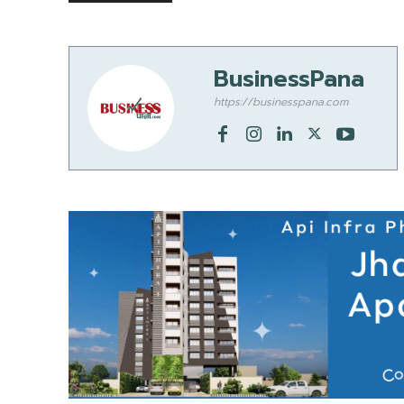
BusinessPana
https://businesspana.com