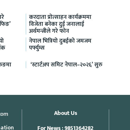
रे
करदाता प्रोत्साहन कार्यक्रममा
रिफिङ’
विजेता बनेका दुई जनालाई
अर्थमन्त्रीले गरे फोन
यो
नेपाल भित्रियो दुबईको जमजम
ैंक
पर्फ्युम्स
किङमा
‘स्टार्टअप समिट नेपाल–२०२६’ सुरु
About Us
com
ation
For News : 9851364282