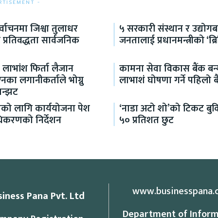
RTISEMENT -
िर्वाचनमा जिश्वा तुलाधर
५ सरकारी संस्थान र उद्योगबा
प्रतिवद्धता सार्वजनिक
जनतालाई प्रधानमन्त्रीको ‘ब्
ँ लाभांश फिर्ता लैजान
कामना सेवा विकास बैंक बन्
ा लगानीकर्ताले भोग्नु
लाभाशं घोषणा गर्ने पहिलो ब
झन्झट
ाको लागि कार्ययोजना पेश
‘नाडा अटो शो’को टिकट बु
राधिकरणको निर्देशन
५० प्रतिशत छुट
www.businesspana.
siness Pana Pvt. Ltd
Department of Inform