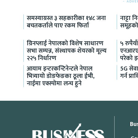
- ADVE
समस्याग्रस्त ३ सहकारीका १४८ जना
नाट्टा न
बचतकर्ताले पाए रकम फिर्ता
समूहको 
ग्रिनप्लाई नेपालको विशेष साधारण
५ रुपैया
सभा सम्पन्न, संस्थापक शेयरको मूल्य
एनआरएनक
२२५ निर्धारण
परेको 
आयाम इन्टरकन्टिनेन्टले नेपाल
5G सेव
भित्र्यायो डोङफेङका ठूला ईभी,
गर्न प्
नाईमा एक्स्पोमा लन्च हुने
Bu