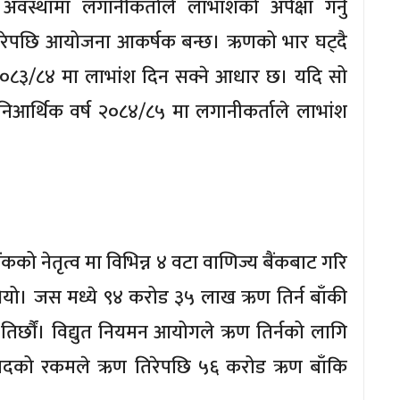
वस्थामा लगानीकर्ताले लाभांशको अपेक्षा गर्नु
रेपछि आयोजना आकर्षक बन्छ। ऋणको भार घट्दै
२०८३/८४ मा लाभांश दिन सक्ने आधार छ। यदि सो
िआर्थिक वर्ष २०८४/८५ मा लगानीकर्ताले लाभांश
ंकको नेतृत्व मा विभिन्न ४ वटा वाणिज्य बैंकबाट गरि
ो। जस मध्ये ९४ करोड ३५ लाख ऋण तिर्न बाँकी
र्छौं। विद्युत नियमन आयोगले ऋण तिर्नको लागि
कप्रदको रकमले ऋण तिरेपछि ५६ करोड ऋण बाँकि