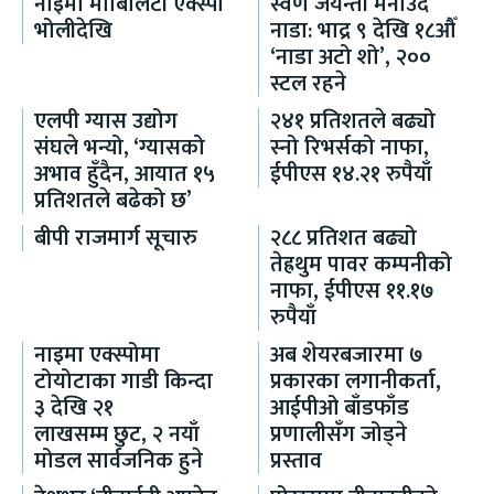
नाइमा मोबिलिटी एक्स्पो
स्वर्ण जयन्ती मनाउँदै
भोलीदेखि
नाडा: भाद्र ९ देखि १८औँ
‘नाडा अटो शो’, २००
स्टल रहने
एलपी ग्यास उद्योग
२४१ प्रतिशतले बढ्यो
संघले भन्यो, ‘ग्यासको
स्नो रिभर्सको नाफा,
अभाव हुँदैन, आयात १५
ईपीएस १४.२१ रुपैयाँ
प्रतिशतले बढेको छ’
बीपी राजमार्ग सूचारु
२८८ प्रतिशत बढ्यो
तेह्रथुम पावर कम्पनीको
नाफा, ईपीएस ११.१७
रुपैयाँ
नाइमा एक्स्पोमा
अब शेयरबजारमा ७
टोयोटाका गाडी किन्दा
प्रकारका लगानीकर्ता,
३ देखि २१
आईपीओ बाँडफाँड
लाखसम्म छुट, २ नयाँ
प्रणालीसँग जोड्ने
मोडल सार्वजनिक हुने
प्रस्ताव