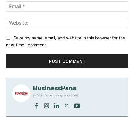
Ema
Web
Save my name, email, and website in this browser for the
next time I comment.
BusinessPana
https://businesspana.com