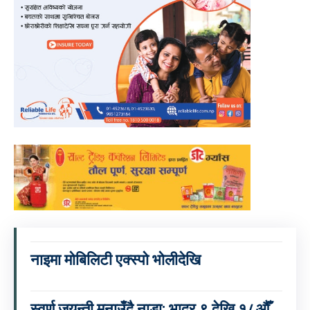
नाइमा मोबिलिटी एक्स्पो भोलीदेखि
स्वर्ण जयन्ती मनाउँदै नाडा: भाद्र ९ देखि १८औँ