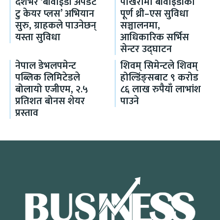
देशभर ‘बीवाईडी अपडेट
पोखरामा बीवाइडीको
टु केयर प्लस’ अभियान
पूर्ण थ्री–एस सुविधा
सुरु, ग्राहकले पाउनेछन्
सञ्चालनमा,
यस्ता सुविधा
आधिकारिक सर्भिस
सेन्टर उद्घाटन
नेपाल डेभलपमेन्ट
शिवम् सिमेन्टले शिवम्
पब्लिक लिमिटेडले
होल्डिंङ्सबाट ९ करोड
बोलायो एजीएम, २.५
८६ लाख रुपैयाँ लाभांश
प्रतिशत बोनस शेयर
पाउने
प्रस्ताव