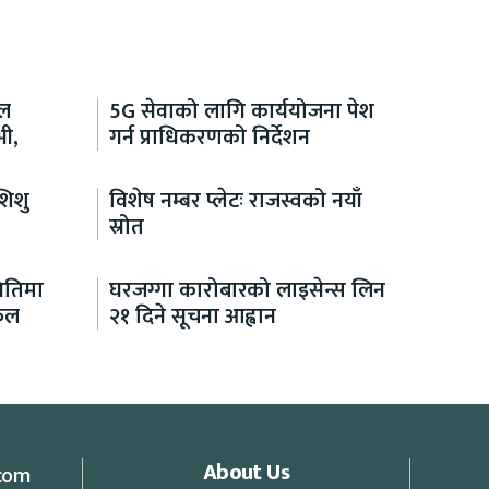
ाल
5G सेवाको लागि कार्ययोजना पेश
भी,
गर्न प्राधिकरणको निर्देशन
शिशु
विशेष नम्बर प्लेटः राजस्वको नयाँ
स्रोत
थितिमा
घरजग्गा कारोबारको लाइसेन्स लिन
फल
२१ दिने सूचना आह्वान
About Us
com