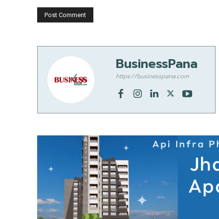
BusinessPana
https://businesspana.com