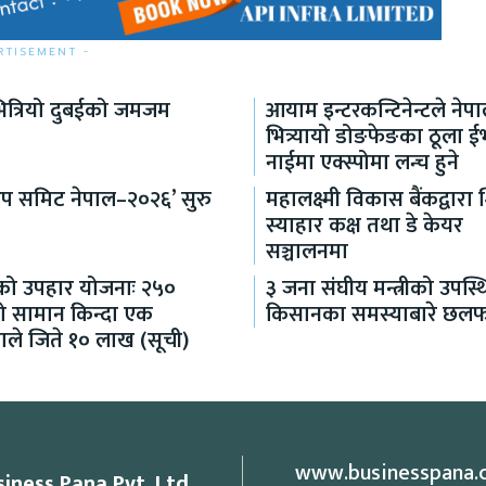
RTISEMENT -
ित्रियो दुबईको जमजम
आयाम इन्टरकन्टिनेन्टले नेप
भित्र्यायो डोङफेङका ठूला ई
नाईमा एक्स्पोमा लन्च हुने
टअप समिट नेपाल–२०२६’ सुरु
महालक्ष्मी विकास बैंकद्वारा 
स्याहार कक्ष तथा डे केयर
सञ्चालनमा
ो उपहार योजनाः २५०
३ जना संघीय मन्त्रीको उपस्
को सामान किन्दा एक
किसानका समस्याबारे छल
ाले जिते १० लाख (सूची)
www.businesspana.
siness Pana Pvt. Ltd