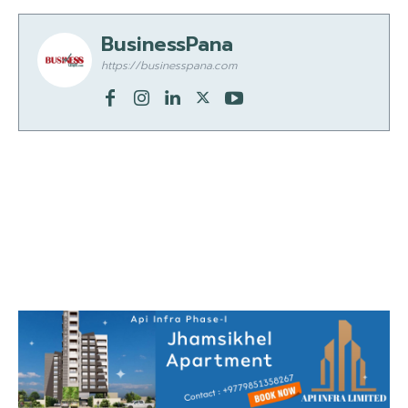
BusinessPana
https://businesspana.com