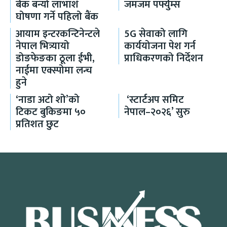
बैंक बन्यो लाभाशं
जमजम पर्फ्युम्स
घोषणा गर्ने पहिलो बैंक
आयाम इन्टरकन्टिनेन्टले
5G सेवाको लागि
नेपाल भित्र्यायो
कार्ययोजना पेश गर्न
डोङफेङका ठूला ईभी,
प्राधिकरणको निर्देशन
नाईमा एक्स्पोमा लन्च
हुने
‘नाडा अटो शो’को
‘स्टार्टअप समिट
टिकट बुकिङमा ५०
नेपाल–२०२६’ सुरु
प्रतिशत छुट