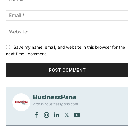
Ema
Web
Save my name, email, and website in this browser for the
next time I comment.
BusinessPana
https://businesspana.com