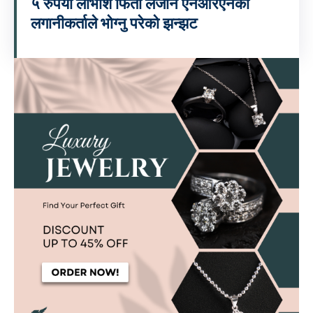
५ रुपैयाँ लाभांश फिर्ता लैजान एनआरएनका
लगानीकर्ताले भोग्नु परेको झन्झट