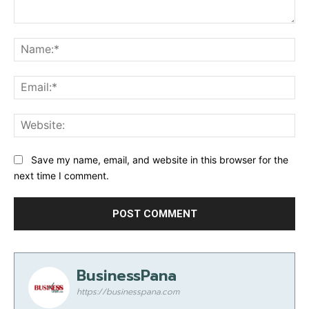
Comment:
Na
Ema
Web
Save my name, email, and website in this browser for the
next time I comment.
BusinessPana
https://businesspana.com