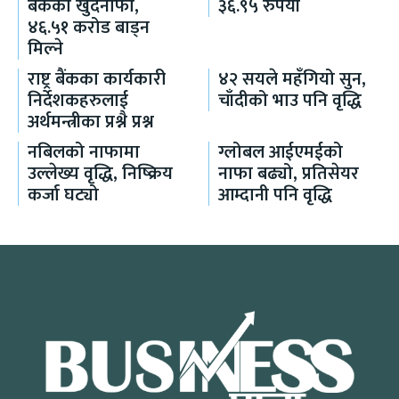
बैंकको खुदनाफा,
३६.९५ रुपैयाँ
४६.५१ करोड बाड्न
मिल्ने
राष्ट्र बैंकका कार्यकारी
४२ सयले महँगियो सुन,
निर्देशकहरुलाई
चाँदीको भाउ पनि वृद्धि
अर्थमन्त्रीका प्रश्नै प्रश्न
नबिलको नाफामा
ग्लोबल आईएमईको
उल्लेख्य वृद्धि, निष्क्रिय
नाफा बढ्यो, प्रतिसेयर
कर्जा घट्यो
आम्दानी पनि वृद्धि