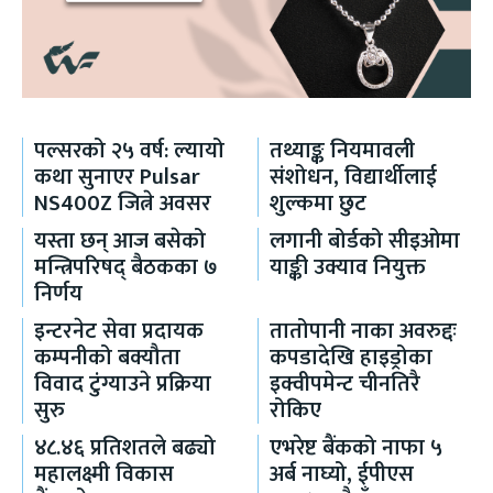
पल्सरको २५ वर्ष: ल्यायो
तथ्याङ्क नियमावली
कथा सुनाएर Pulsar
संशोधन, विद्यार्थीलाई
NS400Z जित्ने अवसर
शुल्कमा छुट
यस्ता छन् आज बसेको
लगानी बोर्डको सीइओमा
मन्त्रिपरिषद् बैठकका ७
याङ्की उक्याव नियुक्त
निर्णय
इन्टरनेट सेवा प्रदायक
तातोपानी नाका अवरुद्दः
कम्पनीको बक्यौता
कपडादेखि हाइड्रोका
विवाद टुंग्याउने प्रक्रिया
इक्वीपमेन्ट चीनतिरै
सुरु
रोकिए
४८.४६ प्रतिशतले बढ्यो
एभरेष्ट बैंकको नाफा ५
महालक्ष्मी विकास
अर्ब नाघ्यो, ईपीएस