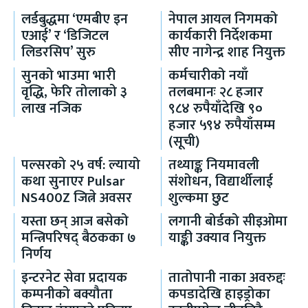
लर्डबुद्धमा ‘एमबीए इन
नेपाल आयल निगमको
एआई’ र ‘डिजिटल
कार्यकारी निर्देशकमा
लिडरसिप’ सुरु
सीए नागेन्द्र शाह नियुक्त
सुनको भाउमा भारी
कर्मचारीको नयाँ
वृद्धि, फेरि तोलाको ३
तलबमानः २८ हजार
लाख नजिक
९८४ रुपैयाँदेखि ९०
हजार ५९४ रुपैयाँसम्म
(सूची)
पल्सरको २५ वर्ष: ल्यायो
तथ्याङ्क नियमावली
कथा सुनाएर Pulsar
संशोधन, विद्यार्थीलाई
NS400Z जित्ने अवसर
शुल्कमा छुट
यस्ता छन् आज बसेको
लगानी बोर्डको सीइओमा
मन्त्रिपरिषद् बैठकका ७
याङ्की उक्याव नियुक्त
निर्णय
इन्टरनेट सेवा प्रदायक
तातोपानी नाका अवरुद्दः
कम्पनीको बक्यौता
कपडादेखि हाइड्रोका