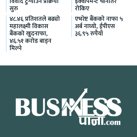
विवाद टुंग्याउने प्रक्रिया
इक्वीपमेन्ट चीनतिरै
सुरु
रोकिए
४८.४६ प्रतिशतले बढ्यो
एभरेष्ट बैंकको नाफा ५
महालक्ष्मी विकास
अर्ब नाघ्यो, ईपीएस
बैंकको खुदनाफा,
३६.९५ रुपैयाँ
४६.५१ करोड बाड्न
मिल्ने