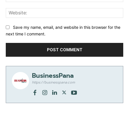
Web
Save my name, email, and website in this browser for the
next time I comment.
BusinessPana
https://businesspana.com