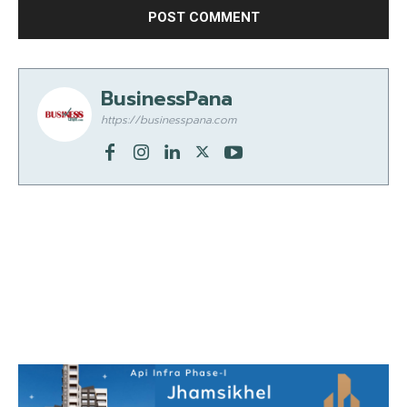
BusinessPana
https://businesspana.com