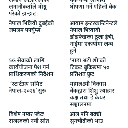
लैजान एनआरएनका
बैंक बन्यो लाभाशं
लगानीकर्ताले भोग्नु
घोषणा गर्ने पहिलो बैंक
परेको झन्झट
नेपाल भित्रियो दुबईको
आयाम इन्टरकन्टिनेन्टले
जमजम पर्फ्युम्स
नेपाल भित्र्यायो
डोङफेङका ठूला ईभी,
नाईमा एक्स्पोमा लन्च
हुने
5G सेवाको लागि
‘नाडा अटो शो’को
कार्ययोजना पेश गर्न
टिकट बुकिङमा ५०
प्राधिकरणको निर्देशन
प्रतिशत छुट
‘स्टार्टअप समिट
महालक्ष्मी विकास
नेपाल–२०२६’ सुरु
बैंकद्वारा शिशु स्याहार
कक्ष तथा डे केयर
सञ्चालनमा
विशेष नम्बर प्लेटः
आज पनि बढ्यो
राजस्वको नयाँ स्रोत
सुनचाँदीको भाउ