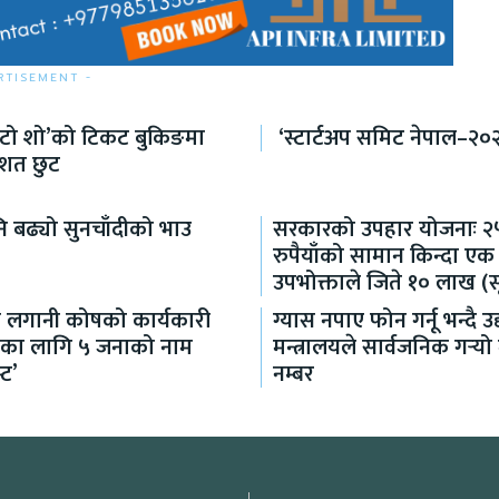
RTISEMENT -
अटो शो’को टिकट बुकिङमा
‘स्टार्टअप समिट नेपाल–२०२
िशत छुट
 बढ्यो सुनचाँदीको भाउ
सरकारको उपहार योजनाः २
रुपैयाँको सामान किन्दा एक
उपभोक्ताले जिते १० लाख (स
 लगानी कोषको कार्यकारी
ग्यास नपाए फोन गर्नू भन्दै उद
शकका लागि ५ जनाको नाम
मन्त्रालयले सार्वजनिक गर्‍य
्ट’
नम्बर