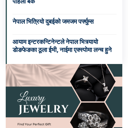
पहिलो बैंक
नेपाल भित्रियो दुबईको जमजम पर्फ्युम्स
आयाम इन्टरकन्टिनेन्टले नेपाल भित्र्यायो
डोङफेङका ठूला ईभी, नाईमा एक्स्पोमा लन्च हुने