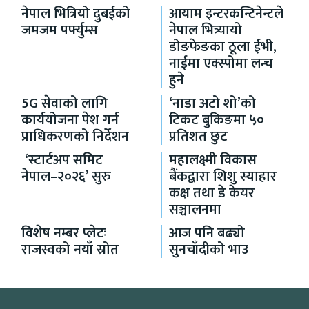
नेपाल भित्रियो दुबईको
आयाम इन्टरकन्टिनेन्टले
जमजम पर्फ्युम्स
नेपाल भित्र्यायो
डोङफेङका ठूला ईभी,
नाईमा एक्स्पोमा लन्च
हुने
5G सेवाको लागि
‘नाडा अटो शो’को
कार्ययोजना पेश गर्न
टिकट बुकिङमा ५०
प्राधिकरणको निर्देशन
प्रतिशत छुट
‘स्टार्टअप समिट
महालक्ष्मी विकास
नेपाल–२०२६’ सुरु
बैंकद्वारा शिशु स्याहार
कक्ष तथा डे केयर
सञ्चालनमा
विशेष नम्बर प्लेटः
आज पनि बढ्यो
राजस्वको नयाँ स्रोत
सुनचाँदीको भाउ