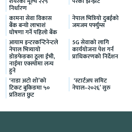
शेयरको मूल्य २२५
परेको झन्झट
निर्धारण
कामना सेवा विकास
नेपाल भित्रियो दुबईको
बैंक बन्यो लाभाशं
जमजम पर्फ्युम्स
घोषणा गर्ने पहिलो बैंक
आयाम इन्टरकन्टिनेन्टले
5G सेवाको लागि
नेपाल भित्र्यायो
कार्ययोजना पेश गर्न
डोङफेङका ठूला ईभी,
प्राधिकरणको निर्देशन
नाईमा एक्स्पोमा लन्च
हुने
‘नाडा अटो शो’को
‘स्टार्टअप समिट
टिकट बुकिङमा ५०
नेपाल–२०२६’ सुरु
प्रतिशत छुट