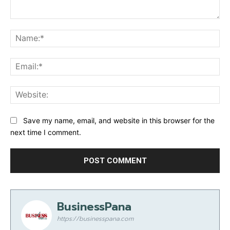
Comment:
Na
Ema
Web
Save my name, email, and website in this browser for the
next time I comment.
BusinessPana
https://businesspana.com