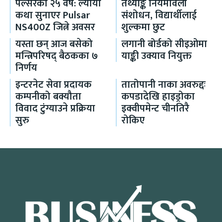
पल्सरको २५ वर्ष: ल्यायो
तथ्याङ्क नियमावली
कथा सुनाएर Pulsar
संशोधन, विद्यार्थीलाई
NS400Z जित्ने अवसर
शुल्कमा छुट
यस्ता छन् आज बसेको
लगानी बोर्डको सीइओमा
मन्त्रिपरिषद् बैठकका ७
याङ्की उक्याव नियुक्त
निर्णय
इन्टरनेट सेवा प्रदायक
तातोपानी नाका अवरुद्दः
कम्पनीको बक्यौता
कपडादेखि हाइड्रोका
विवाद टुंग्याउने प्रक्रिया
इक्वीपमेन्ट चीनतिरै
सुरु
रोकिए