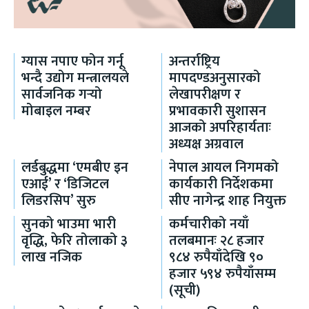
ग्यास नपाए फोन गर्नू
अन्तर्राष्ट्रिय
भन्दै उद्योग मन्त्रालयले
मापदण्डअनुसारको
सार्वजनिक गर्‍यो
लेखापरीक्षण र
मोबाइल नम्बर
प्रभावकारी सुशासन
आजको अपरिहार्यताः
अध्यक्ष अग्रवाल
लर्डबुद्धमा ‘एमबीए इन
नेपाल आयल निगमको
एआई’ र ‘डिजिटल
कार्यकारी निर्देशकमा
लिडरसिप’ सुरु
सीए नागेन्द्र शाह नियुक्त
सुनको भाउमा भारी
कर्मचारीको नयाँ
वृद्धि, फेरि तोलाको ३
तलबमानः २८ हजार
लाख नजिक
९८४ रुपैयाँदेखि ९०
हजार ५९४ रुपैयाँसम्म
(सूची)