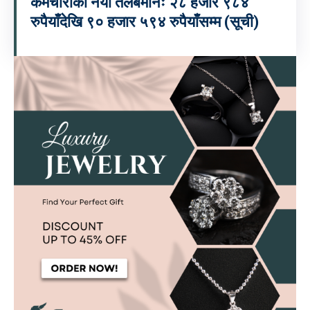
कर्मचारीको नयाँ तलबमानः २८ हजार ९८४
रुपैयाँदेखि ९० हजार ५९४ रुपैयाँसम्म (सूची)