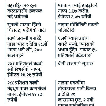
बहुराष्ट्रिय २० ठूला
पञ्चकन्या माई हाइड्रोको
करदातासँग छलफल
नाफा ६.६७ करोड,
गर्दै अर्थमन्त्री
ईपीएस ६.०७ रुपैयाँ
सुनको भाउमा झिनो
नाइमा मोबिलिटी एक्स्पो
गिरावट, महँगियो चाँदी
भोलीदेखि
स्वर्ण जयन्ती मनाउँदै
एलपी ग्यास उद्योग
नाडा: भाद्र ९ देखि १८औँ
संघले भन्यो, ‘ग्यासको
‘नाडा अटो शो’, २००
अभाव हुँदैन, आयात १५
स्टल रहने
प्रतिशतले बढेको छ’
२४१ प्रतिशतले बढ्यो
बीपी राजमार्ग सूचारु
स्नो रिभर्सको नाफा,
ईपीएस १४.२१ रुपैयाँ
२८८ प्रतिशत बढ्यो
नाइमा एक्स्पोमा
तेह्रथुम पावर कम्पनीको
टोयोटाका गाडी किन्दा
नाफा, ईपीएस ११.१७
३ देखि २१
रुपैयाँ
लाखसम्म छुट, २ नयाँ
मोडल सार्वजनिक हुने