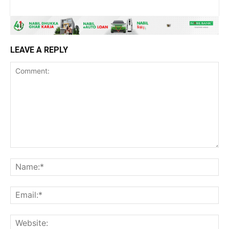
LEAVE A REPLY
Comment:
Na
Ema
Web