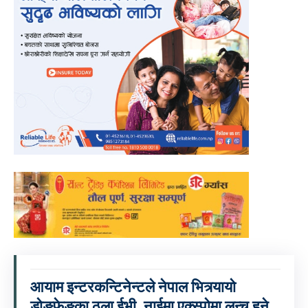
आयाम इन्टरकन्टिनेन्टले नेपाल भित्र्यायो
डोङफेङका ठूला ईभी, नाईमा एक्स्पोमा लन्च हुने