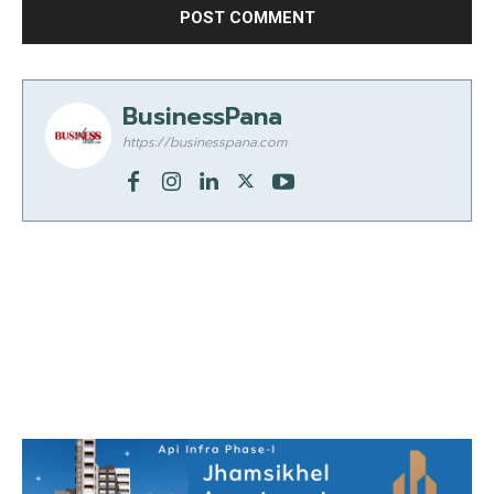
BusinessPana
https://businesspana.com