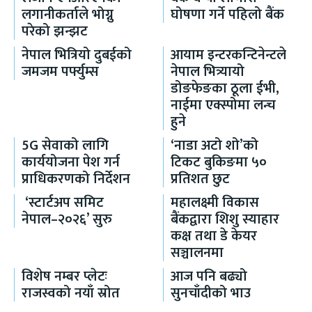
लगानीकर्ताले भोग्नु
घोषणा गर्ने पहिलो बैंक
परेको झन्झट
नेपाल भित्रियो दुबईको
आयाम इन्टरकन्टिनेन्टले
जमजम पर्फ्युम्स
नेपाल भित्र्यायो
डोङफेङका ठूला ईभी,
नाईमा एक्स्पोमा लन्च
हुने
5G सेवाको लागि
‘नाडा अटो शो’को
कार्ययोजना पेश गर्न
टिकट बुकिङमा ५०
प्राधिकरणको निर्देशन
प्रतिशत छुट
‘स्टार्टअप समिट
महालक्ष्मी विकास
नेपाल–२०२६’ सुरु
बैंकद्वारा शिशु स्याहार
कक्ष तथा डे केयर
सञ्चालनमा
विशेष नम्बर प्लेटः
आज पनि बढ्यो
राजस्वको नयाँ स्रोत
सुनचाँदीको भाउ