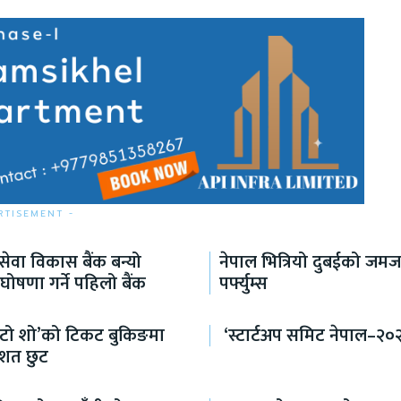
RTISEMENT -
ेवा विकास बैंक बन्यो
नेपाल भित्रियो दुबईको जम
घोषणा गर्ने पहिलो बैंक
पर्फ्युम्स
अटो शो’को टिकट बुकिङमा
‘स्टार्टअप समिट नेपाल–२०२
िशत छुट