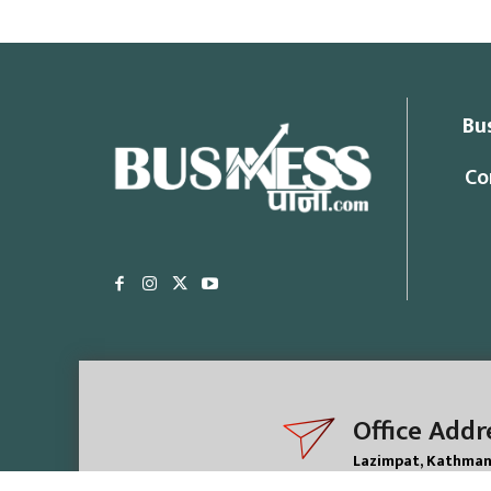
Bu
Co
Office Addr
Lazimpat, Kathma