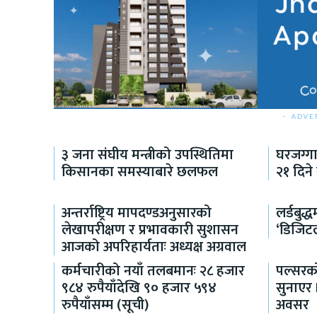
- ADVE
३ जना संघीय मन्त्रीको उपस्थितिमा
घरजग्ग
किसानका समस्याबारे छलफल
२१ दिने
अन्तर्राष्ट्रिय मापदण्डअनुसारको
लर्डबुद
लेखापरीक्षण र प्रभावकारी सुशासन
‘डिजिट
आजको अपरिहार्यताः अध्यक्ष अग्रवाल
कर्मचारीको नयाँ तलबमानः २८ हजार
पल्सरको
९८४ रुपैयाँदेखि ९० हजार ५९४
सुनाएर
रुपैयाँसम्म (सूची)
अवसर