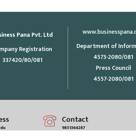
www.businesspana.
siness Pana Pvt. Ltd
Department of Inform
mpany Registration
4573-2080/081
337420/80/081
Press Council
4557-2080/081
ess
Contact
ndu
9851364287