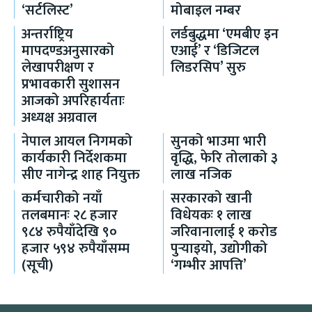
‘सर्टलिस्ट’
मोबाइल नम्बर
अन्तर्राष्ट्रिय
लर्डबुद्धमा ‘एमबीए इन
मापदण्डअनुसारको
एआई’ र ‘डिजिटल
लेखापरीक्षण र
लिडरसिप’ सुरु
प्रभावकारी सुशासन
आजको अपरिहार्यताः
अध्यक्ष अग्रवाल
नेपाल आयल निगमको
सुनको भाउमा भारी
कार्यकारी निर्देशकमा
वृद्धि, फेरि तोलाको ३
सीए नागेन्द्र शाह नियुक्त
लाख नजिक
कर्मचारीको नयाँ
सरकारको खानी
तलबमानः २८ हजार
विधेयकः १ लाख
९८४ रुपैयाँदेखि ९०
जरिवानालाई १ करोड
हजार ५९४ रुपैयाँसम्म
पुर्‍याइयो, उद्योगीको
(सूची)
‘गम्भीर आपत्ति’