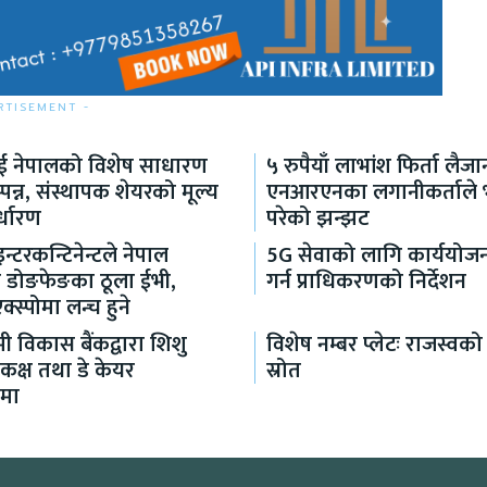
RTISEMENT -
लाई नेपालको विशेष साधारण
५ रुपैयाँ लाभांश फिर्ता लैजा
पन्न, संस्थापक शेयरको मूल्य
एनआरएनका लगानीकर्ताले भो
्धारण
परेको झन्झट
्टरकन्टिनेन्टले नेपाल
5G सेवाको लागि कार्ययोजन
ायो डोङफेङका ठूला ईभी,
गर्न प्राधिकरणको निर्देशन
्स्पोमा लन्च हुने
मी विकास बैंकद्वारा शिशु
विशेष नम्बर प्लेटः राजस्वको 
 कक्ष तथा डे केयर
स्रोत
नमा