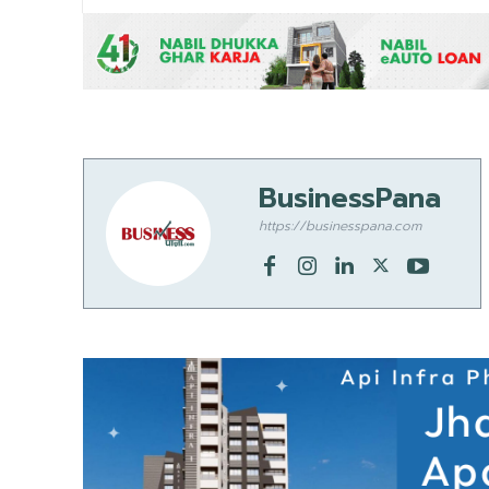
BusinessPana
https://businesspana.com