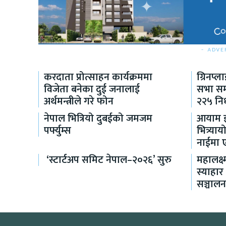
- ADVE
करदाता प्रोत्साहन कार्यक्रममा
ग्रिनप्
विजेता बनेका दुई जनालाई
सभा सम्
अर्थमन्त्रीले गरे फोन
२२५ निर
नेपाल भित्रियो दुबईको जमजम
आयाम इन
पर्फ्युम्स
भित्र्य
नाईमा एक
‘स्टार्टअप समिट नेपाल–२०२६’ सुरु
महालक्ष्
स्याहार
सञ्चाल