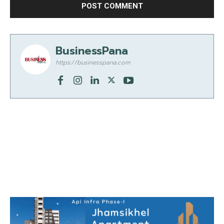
BusinessPana
https://businesspana.com