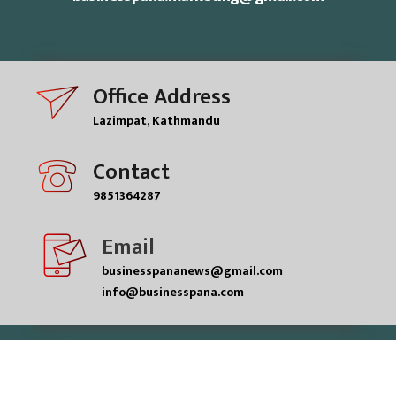
Office Address
Lazimpat, Kathmandu
Contact
9851364287
Email
businesspananews@gmail.com
info@businesspana.com
© businesspana pvt.ltd| All rights reserved.
Powered by
ME