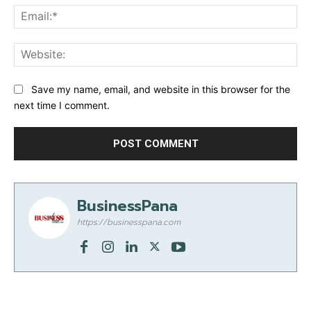
Ema
Web
Save my name, email, and website in this browser for the
next time I comment.
BusinessPana
https://businesspana.com