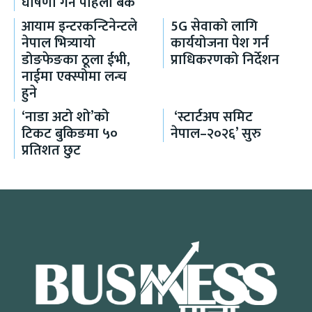
घोषणा गर्ने पहिलो बैंक
आयाम इन्टरकन्टिनेन्टले
5G सेवाको लागि
नेपाल भित्र्यायो
कार्ययोजना पेश गर्न
डोङफेङका ठूला ईभी,
प्राधिकरणको निर्देशन
नाईमा एक्स्पोमा लन्च
हुने
‘नाडा अटो शो’को
‘स्टार्टअप समिट
टिकट बुकिङमा ५०
नेपाल–२०२६’ सुरु
प्रतिशत छुट