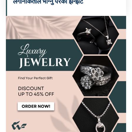
लगानीकर्ताले भोग्नु परेको झन्झट