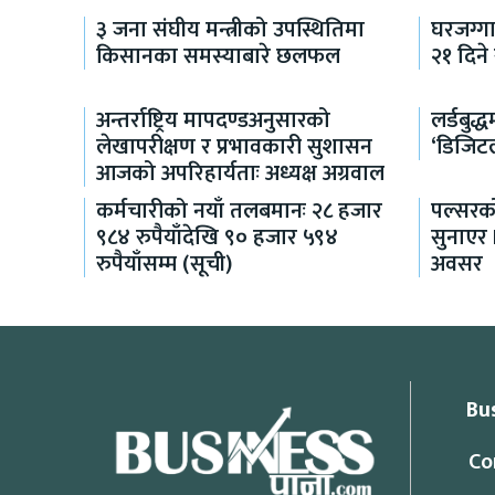
३ जना संघीय मन्त्रीको उपस्थितिमा
घरजग्ग
किसानका समस्याबारे छलफल
२१ दिने
अन्तर्राष्ट्रिय मापदण्डअनुसारको
लर्डबुद
लेखापरीक्षण र प्रभावकारी सुशासन
‘डिजिट
आजको अपरिहार्यताः अध्यक्ष अग्रवाल
कर्मचारीको नयाँ तलबमानः २८ हजार
पल्सरको
९८४ रुपैयाँदेखि ९० हजार ५९४
सुनाएर
रुपैयाँसम्म (सूची)
अवसर
Bu
Co