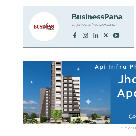
BusinessPana
https://businesspana.com
- ADVE