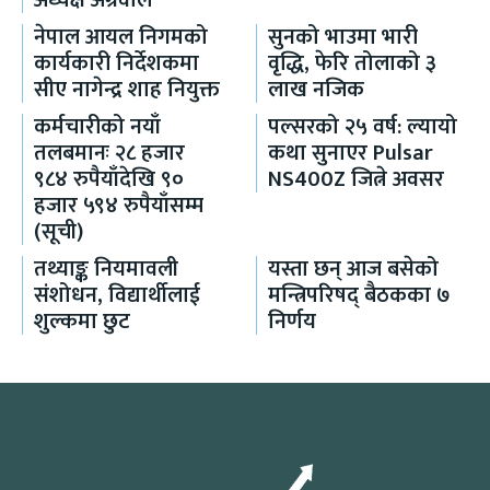
नेपाल आयल निगमको
सुनको भाउमा भारी
कार्यकारी निर्देशकमा
वृद्धि, फेरि तोलाको ३
सीए नागेन्द्र शाह नियुक्त
लाख नजिक
कर्मचारीको नयाँ
पल्सरको २५ वर्ष: ल्यायो
तलबमानः २८ हजार
कथा सुनाएर Pulsar
९८४ रुपैयाँदेखि ९०
NS400Z जित्ने अवसर
हजार ५९४ रुपैयाँसम्म
(सूची)
तथ्याङ्क नियमावली
यस्ता छन् आज बसेको
संशोधन, विद्यार्थीलाई
मन्त्रिपरिषद् बैठकका ७
शुल्कमा छुट
निर्णय