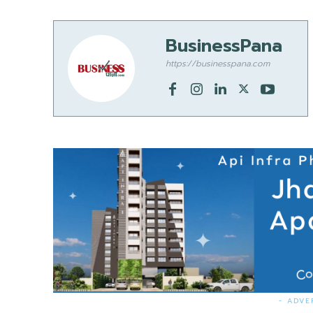
BusinessPana
https://businesspana.com
- ADVE