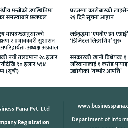
ंघीय मन्त्रीको उपस्थितिमा
घरजग्गा कारोबारको लाइसेन
ा समस्याबारे छलफल
२१ दिने सूचना आह्वान
ष्ट्रिय मापदण्डअनुसारको
लर्डबुद्धमा ‘एमबीए इन एआई’
क्षण र प्रभावकारी सुशासन
‘डिजिटल लिडरसिप’ सुरु
रिहार्यताः अध्यक्ष अग्रवाल
रीको नयाँ तलबमानः २८ हजार
सरकारको खानी विधेयकः १
ैयाँदेखि ९० हजार ५९४
जरिवानालाई १ करोड पुर्‍याइ
म्म (सूची)
उद्योगीको ‘गम्भीर आपत्ति’
www.businesspana.
siness Pana Pvt. Ltd
Department of Inform
mpany Registration