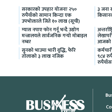
सरकारको उपहार योजनाः २५०
३ जना स
रुपैयाँको सामान किन्दा एक
किसानक
उपभोक्ताले जिते १० लाख (सूची)
ग्यास नपाए फोन गर्नू भन्दै उद्योग
अन्तर्रा
मन्त्रालयले सार्वजनिक गर्‍यो मोबाइल
लेखापरी
नम्बर
आजको अप
सुनको भाउमा भारी वृद्धि, फेरि
कर्मचा
तोलाको ३ लाख नजिक
९८४ रुप
रुपैयाँस
Bu
Co