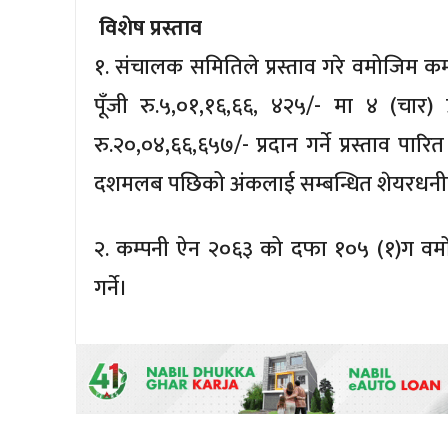
विशेष प्रस्ताव
१. संचालक समितिले प्रस्ताव गरे वमोजिम कम
पूँजी रु.५,०१,१६,६६, ४२५/- मा ४ (चार
रु.२०,०४,६६,६५७/- प्रदान गर्ने प्रस्ताव पा
दशमलब पछिको अंकलाई सम्बन्धित शेयरधनीको 
२. कम्पनी ऐन २०६३ को दफा १०५ (१)ग वम
गर्ने।