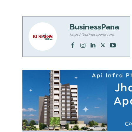
BusinessPana
https://businesspana.com