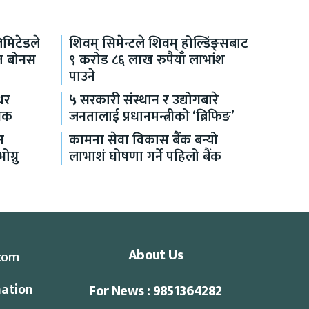
िमिटेडले
शिवम् सिमेन्टले शिवम् होल्डिंङ्सबाट
शत बोनस
९ करोड ८६ लाख रुपैयाँ लाभांश
पाउने
ाधर
५ सरकारी संस्थान र उद्योगबारे
निक
जनतालाई प्रधानमन्त्रीको ‘ब्रिफिङ’
न
कामना सेवा विकास बैंक बन्यो
ग्नु
लाभाशं घोषणा गर्ने पहिलो बैंक
About Us
com
ation
For News : 9851364282