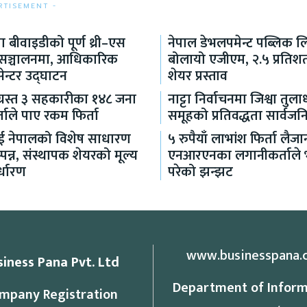
RTISEMENT -
 बीवाइडीको पूर्ण थ्री–एस
नेपाल डेभलपमेन्ट पब्लिक ल
 सञ्चालनमा, आधिकारिक
बोलायो एजीएम, २.५ प्रति
सेन्टर उद्घाटन
शेयर प्रस्ताव
ग्रस्त ३ सहकारीका १४८ जना
नाट्टा निर्वाचनमा जिश्वा तुल
ाले पाए रकम फिर्ता
समूहको प्रतिवद्धता सार्वज
लाई नेपालको विशेष साधारण
५ रुपैयाँ लाभांश फिर्ता लैजा
पन्न, संस्थापक शेयरको मूल्य
एनआरएनका लगानीकर्ताले भो
्धारण
परेको झन्झट
www.businesspana.
siness Pana Pvt. Ltd
Department of Inform
mpany Registration