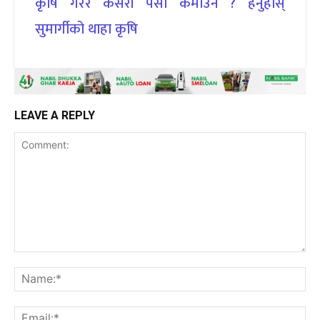
कृषि गरेर कसरी पैसा कमाउने ? हेर्नुहोस्
सुमार्गीको थाहा कृषि
LEAVE A REPLY
Comment:
Na
Ema