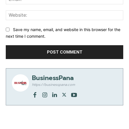
Web
Save my name, email, and website in this browser for the
next time I comment.
BusinessPana
https://businesspana.com