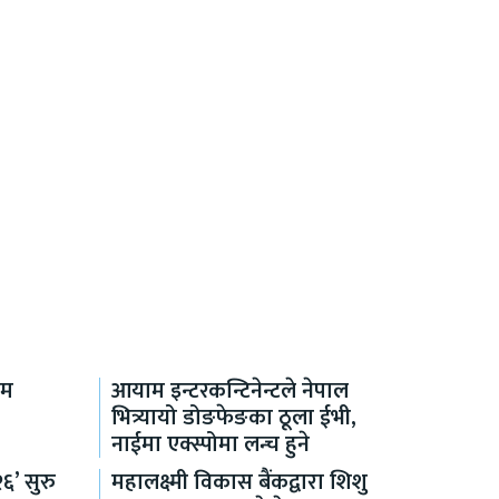
जम
आयाम इन्टरकन्टिनेन्टले नेपाल
भित्र्यायो डोङफेङका ठूला ईभी,
नाईमा एक्स्पोमा लन्च हुने
६’ सुरु
महालक्ष्मी विकास बैंकद्वारा शिशु