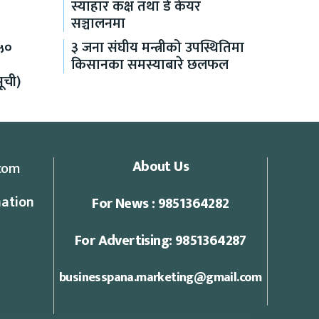
स्याहार कक्ष तथा डे केयर
सञ्चालनमा
५०
३ जना संघीय मन्त्रीको उपस्थितिमा
किसानका समस्याबारे छलफल
ूची)
About Us
com
ation
For News : 9851364282
For Advertising: 9851364287
businesspana.marketing@gmail.com