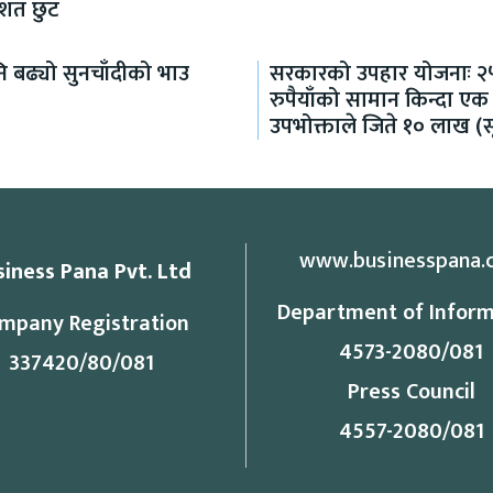
िशत छुट
 बढ्यो सुनचाँदीको भाउ
सरकारको उपहार योजनाः २
रुपैयाँको सामान किन्दा एक
उपभोक्ताले जिते १० लाख (स
www.businesspana.
siness Pana Pvt. Ltd
Department of Inform
mpany Registration
4573-2080/081
337420/80/081
Press Council
4557-2080/081