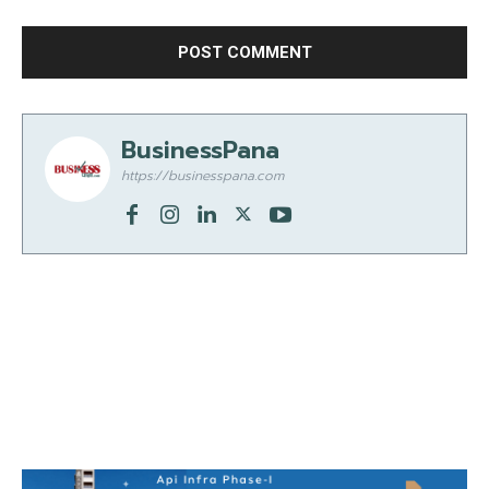
BusinessPana
https://businesspana.com