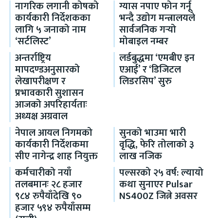
नागरिक लगानी कोषको
ग्यास नपाए फोन गर्नू
कार्यकारी निर्देशकका
भन्दै उद्योग मन्त्रालयले
लागि ५ जनाको नाम
सार्वजनिक गर्‍यो
‘सर्टलिस्ट’
मोबाइल नम्बर
अन्तर्राष्ट्रिय
लर्डबुद्धमा ‘एमबीए इन
मापदण्डअनुसारको
एआई’ र ‘डिजिटल
लेखापरीक्षण र
लिडरसिप’ सुरु
प्रभावकारी सुशासन
आजको अपरिहार्यताः
अध्यक्ष अग्रवाल
नेपाल आयल निगमको
सुनको भाउमा भारी
कार्यकारी निर्देशकमा
वृद्धि, फेरि तोलाको ३
सीए नागेन्द्र शाह नियुक्त
लाख नजिक
कर्मचारीको नयाँ
पल्सरको २५ वर्ष: ल्यायो
तलबमानः २८ हजार
कथा सुनाएर Pulsar
९८४ रुपैयाँदेखि ९०
NS400Z जित्ने अवसर
हजार ५९४ रुपैयाँसम्म