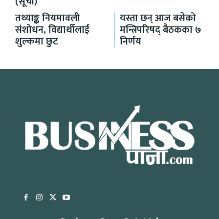
(सूची)
तथ्याङ्क नियमावली
यस्ता छन् आज बसेको
संशोधन, विद्यार्थीलाई
मन्त्रिपरिषद् बैठकका ७
शुल्कमा छुट
निर्णय