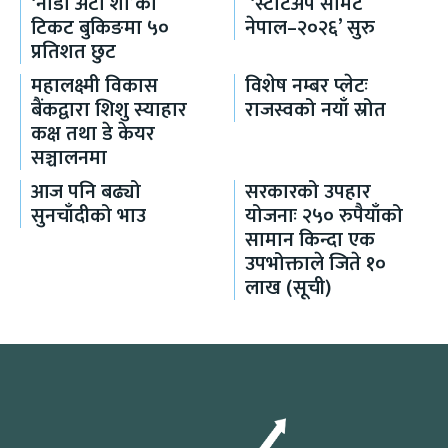
‘नाडा अटो शो’को
‘स्टार्टअप समिट
टिकट बुकिङमा ५०
नेपाल–२०२६’ सुरु
प्रतिशत छुट
महालक्ष्मी विकास
विशेष नम्बर प्लेटः
बैंकद्वारा शिशु स्याहार
राजस्वको नयाँ स्रोत
कक्ष तथा डे केयर
सञ्चालनमा
आज पनि बढ्यो
सरकारको उपहार
सुनचाँदीको भाउ
योजनाः २५० रुपैयाँको
सामान किन्दा एक
उपभोक्ताले जिते १०
लाख (सूची)