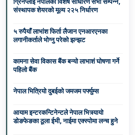
ग्रिनप्लाई नेपालको विशेष साधारण सभा सम्पन्न,
संस्थापक शेयरको मूल्य २२५ निर्धारण
५ रुपैयाँ लाभांश फिर्ता लैजान एनआरएनका
लगानीकर्ताले भोग्नु परेको झन्झट
कामना सेवा विकास बैंक बन्यो लाभाशं घोषणा गर्ने
पहिलो बैंक
नेपाल भित्रियो दुबईको जमजम पर्फ्युम्स
आयाम इन्टरकन्टिनेन्टले नेपाल भित्र्यायो
डोङफेङका ठूला ईभी, नाईमा एक्स्पोमा लन्च हुने