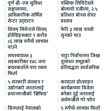
पूर्ण थ्री–एस सुविधा
पब्लिक लिमिटेडले
सञ्चालनमा,
बोलायो एजीएम, २.५
आधिकारिक सर्भिस
प्रतिशत बोनस शेयर
सेन्टर उद्घाटन
प्रस्ताव
शिवम् सिमेन्टले शिवम्
फेरि ३ लाख नाघ्यो
होल्डिंङ्सबाट ९ करोड
सुनको भाउ
८६ लाख रुपैयाँ लाभांश
पाउने
समस्याग्रस्त ३
नाट्टा निर्वाचनमा जिश्वा
सहकारीका १४८ जना
तुलाधर समूहको
बचतकर्ताले पाए रकम
प्रतिवद्धता सार्वजनिक
फिर्ता
५ सरकारी संस्थान र
करदाता प्रोत्साहन
उद्योगबारे जनतालाई
कार्यक्रममा विजेता
प्रधानमन्त्रीको ‘ब्रिफिङ’
बनेका दुई जनालाई
अर्थमन्त्रीले गरे फोन
ग्रिनप्लाई नेपालको
५ रुपैयाँ लाभांश फिर्ता