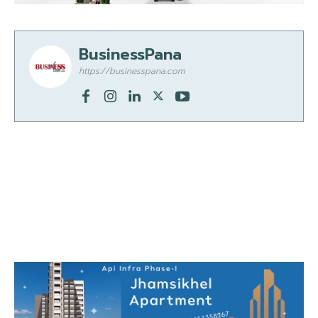
BusinessPana
https://businesspana.com