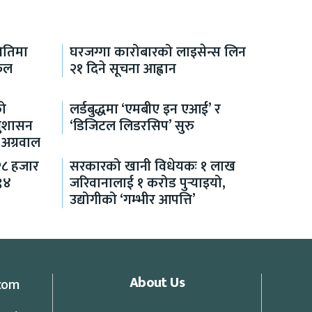
थितिमा
घरजग्गा कारोबारको लाइसेन्स लिन
फल
२१ दिने सूचना आह्वान
को
लर्डबुद्धमा ‘एमबीए इन एआई’ र
सुशासन
‘डिजिटल लिडरसिप’ सुरु
 अग्रवाल
२८ हजार
सरकारको खानी विधेयकः १ लाख
९४
जरिवानालाई १ करोड पुर्‍याइयो,
उद्योगीको ‘गम्भीर आपत्ति’
About Us
com