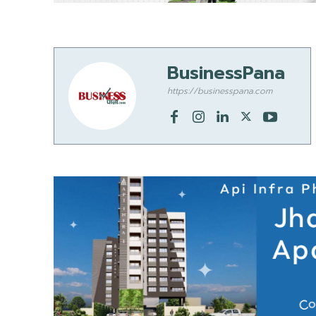
BusinessPana
https://businesspana.com