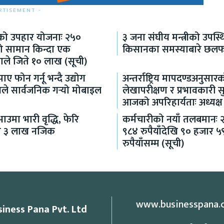
RTISEMENT -
ो उपहार योजनाः २५०
३ जना संघीय मन्त्रीको उपस्
को सामान किन्दा एक
किसानका समस्याबारे छल
ाले जिते १० लाख (सूची)
ाए फोन गर्नू भन्दै उद्योग
अन्तर्राष्ट्रिय मापदण्डअनुसार
लयले सार्वजनिक गर्‍यो मोबाइल
लेखापरीक्षण र प्रभावकारी 
आजको अपरिहार्यताः अध्यक्ष
ाउमा भारी वृद्धि, फेरि
कर्मचारीको नयाँ तलबमानः 
ो ३ लाख नजिक
९८४ रुपैयाँदेखि ९० हजार ५
रुपैयाँसम्म (सूची)
www.businesspana.
siness Pana Pvt. Ltd