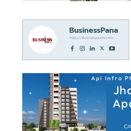
BusinessPana
https://businesspana.com