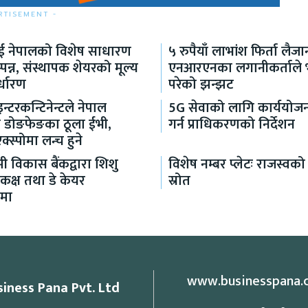
RTISEMENT -
लाई नेपालको विशेष साधारण
५ रुपैयाँ लाभांश फिर्ता लैजा
पन्न, संस्थापक शेयरको मूल्य
एनआरएनका लगानीकर्ताले भो
्धारण
परेको झन्झट
्टरकन्टिनेन्टले नेपाल
5G सेवाको लागि कार्ययोजन
ायो डोङफेङका ठूला ईभी,
गर्न प्राधिकरणको निर्देशन
्स्पोमा लन्च हुने
मी विकास बैंकद्वारा शिशु
विशेष नम्बर प्लेटः राजस्वको 
 कक्ष तथा डे केयर
स्रोत
नमा
www.businesspana.
siness Pana Pvt. Ltd