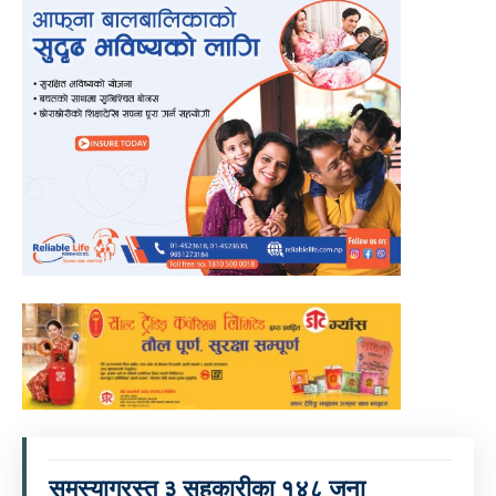
समस्याग्रस्त ३ सहकारीका १४८ जना