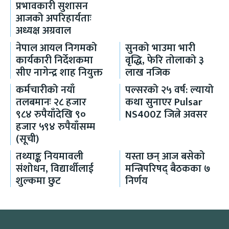
प्रभावकारी सुशासन
आजको अपरिहार्यताः
अध्यक्ष अग्रवाल
नेपाल आयल निगमको
सुनको भाउमा भारी
कार्यकारी निर्देशकमा
वृद्धि, फेरि तोलाको ३
सीए नागेन्द्र शाह नियुक्त
लाख नजिक
कर्मचारीको नयाँ
पल्सरको २५ वर्ष: ल्यायो
तलबमानः २८ हजार
कथा सुनाएर Pulsar
९८४ रुपैयाँदेखि ९०
NS400Z जित्ने अवसर
हजार ५९४ रुपैयाँसम्म
(सूची)
तथ्याङ्क नियमावली
यस्ता छन् आज बसेको
संशोधन, विद्यार्थीलाई
मन्त्रिपरिषद् बैठकका ७
शुल्कमा छुट
निर्णय