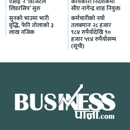
एआई’ र ‘डिजिटल
कार्यकारी निर्देशकमा
लिडरसिप’ सुरु
सीए नागेन्द्र शाह नियुक्त
सुनको भाउमा भारी
कर्मचारीको नयाँ
वृद्धि, फेरि तोलाको ३
तलबमानः २८ हजार
लाख नजिक
९८४ रुपैयाँदेखि ९०
हजार ५९४ रुपैयाँसम्म
(सूची)