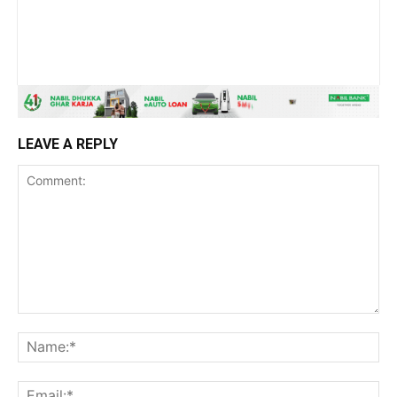
LEAVE A REPLY
Comment:
Na
Ema