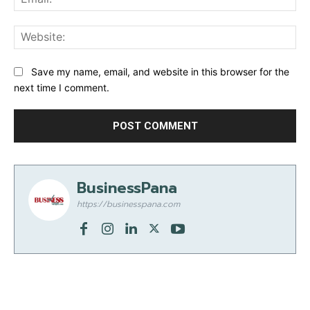
Web
Save my name, email, and website in this browser for the
next time I comment.
BusinessPana
https://businesspana.com