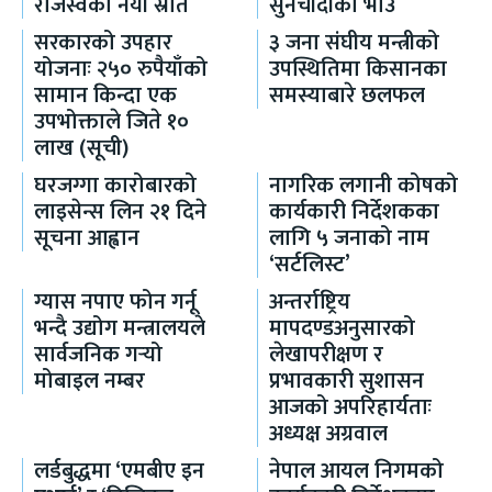
राजस्वको नयाँ स्रोत
सुनचाँदीको भाउ
सरकारको उपहार
३ जना संघीय मन्त्रीको
योजनाः २५० रुपैयाँको
उपस्थितिमा किसानका
सामान किन्दा एक
समस्याबारे छलफल
उपभोक्ताले जिते १०
लाख (सूची)
घरजग्गा कारोबारको
नागरिक लगानी कोषको
लाइसेन्स लिन २१ दिने
कार्यकारी निर्देशकका
सूचना आह्वान
लागि ५ जनाको नाम
‘सर्टलिस्ट’
ग्यास नपाए फोन गर्नू
अन्तर्राष्ट्रिय
भन्दै उद्योग मन्त्रालयले
मापदण्डअनुसारको
सार्वजनिक गर्‍यो
लेखापरीक्षण र
मोबाइल नम्बर
प्रभावकारी सुशासन
आजको अपरिहार्यताः
अध्यक्ष अग्रवाल
लर्डबुद्धमा ‘एमबीए इन
नेपाल आयल निगमको