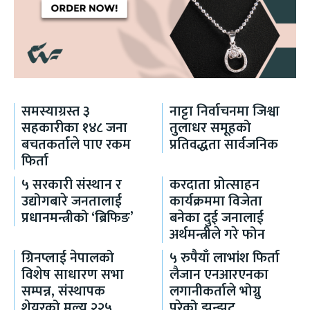
समस्याग्रस्त ३
नाट्टा निर्वाचनमा जिश्वा
सहकारीका १४८ जना
तुलाधर समूहको
बचतकर्ताले पाए रकम
प्रतिवद्धता सार्वजनिक
फिर्ता
५ सरकारी संस्थान र
करदाता प्रोत्साहन
उद्योगबारे जनतालाई
कार्यक्रममा विजेता
प्रधानमन्त्रीको ‘ब्रिफिङ’
बनेका दुई जनालाई
अर्थमन्त्रीले गरे फोन
ग्रिनप्लाई नेपालको
५ रुपैयाँ लाभांश फिर्ता
विशेष साधारण सभा
लैजान एनआरएनका
सम्पन्न, संस्थापक
लगानीकर्ताले भोग्नु
शेयरको मूल्य २२५
परेको झन्झट