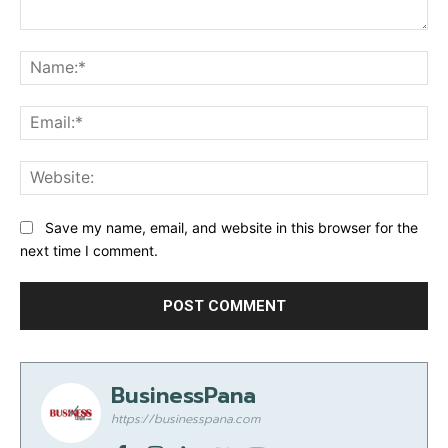
Comment:
Na
Ema
Web
Save my name, email, and website in this browser for the
next time I comment.
BusinessPana
https://businesspana.com