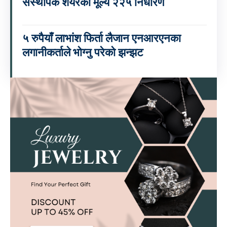
संस्थापक शेयरको मूल्य २२५ निर्धारण
५ रुपैयाँ लाभांश फिर्ता लैजान एनआरएनका
लगानीकर्ताले भोग्नु परेको झन्झट