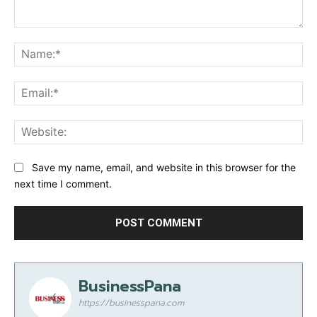
Comment:
Na
Ema
Web
Save my name, email, and website in this browser for the
next time I comment.
BusinessPana
https://businesspana.com