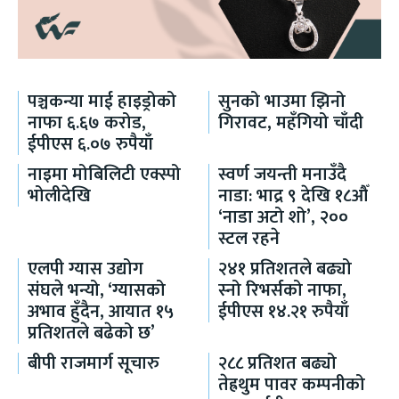
पञ्चकन्या माई हाइड्रोको
सुनको भाउमा झिनो
नाफा ६.६७ करोड,
गिरावट, महँगियो चाँदी
ईपीएस ६.०७ रुपैयाँ
नाइमा मोबिलिटी एक्स्पो
स्वर्ण जयन्ती मनाउँदै
भोलीदेखि
नाडा: भाद्र ९ देखि १८औँ
‘नाडा अटो शो’, २००
स्टल रहने
एलपी ग्यास उद्योग
२४१ प्रतिशतले बढ्यो
संघले भन्यो, ‘ग्यासको
स्नो रिभर्सको नाफा,
अभाव हुँदैन, आयात १५
ईपीएस १४.२१ रुपैयाँ
प्रतिशतले बढेको छ’
बीपी राजमार्ग सूचारु
२८८ प्रतिशत बढ्यो
तेह्रथुम पावर कम्पनीको