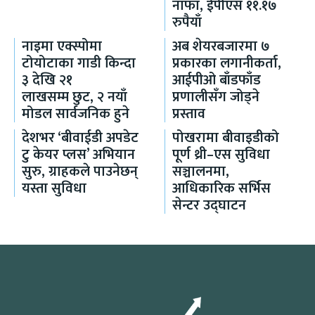
नाफा, ईपीएस ११.१७
रुपैयाँ
नाइमा एक्स्पोमा
अब शेयरबजारमा ७
टोयोटाका गाडी किन्दा
प्रकारका लगानीकर्ता,
३ देखि २१
आईपीओ बाँडफाँड
लाखसम्म छुट, २ नयाँ
प्रणालीसँग जोड्ने
मोडल सार्वजनिक हुने
प्रस्ताव
देशभर ‘बीवाईडी अपडेट
पोखरामा बीवाइडीको
टु केयर प्लस’ अभियान
पूर्ण थ्री–एस सुविधा
सुरु, ग्राहकले पाउनेछन्
सञ्चालनमा,
यस्ता सुविधा
आधिकारिक सर्भिस
सेन्टर उद्घाटन