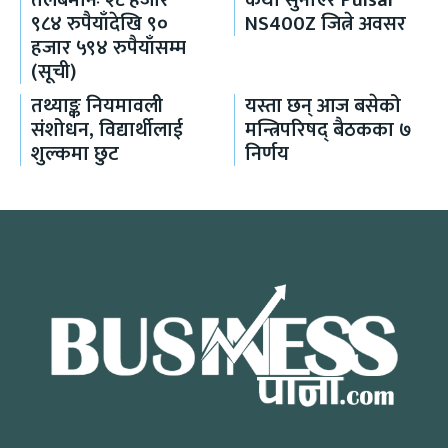
तलबमानः २८ हजार
कथा सुनाएर Pulsar
९८४ रुपैयाँदेखि ९०
NS400Z जित्ने अवसर
हजार ५९४ रुपैयाँसम्म
(सूची)
तथ्याङ्क नियमावली
यस्ता छन् आज बसेको
संशोधन, विद्यार्थीलाई
मन्त्रिपरिषद् बैठकका ७
शुल्कमा छुट
निर्णय