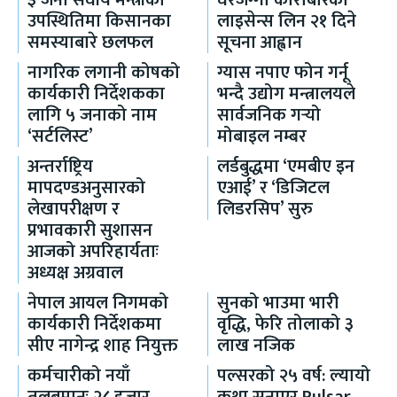
३ जना संघीय मन्त्रीको
घरजग्गा कारोबारको
उपस्थितिमा किसानका
लाइसेन्स लिन २१ दिने
समस्याबारे छलफल
सूचना आह्वान
नागरिक लगानी कोषको
ग्यास नपाए फोन गर्नू
कार्यकारी निर्देशकका
भन्दै उद्योग मन्त्रालयले
लागि ५ जनाको नाम
सार्वजनिक गर्‍यो
‘सर्टलिस्ट’
मोबाइल नम्बर
अन्तर्राष्ट्रिय
लर्डबुद्धमा ‘एमबीए इन
मापदण्डअनुसारको
एआई’ र ‘डिजिटल
लेखापरीक्षण र
लिडरसिप’ सुरु
प्रभावकारी सुशासन
आजको अपरिहार्यताः
अध्यक्ष अग्रवाल
नेपाल आयल निगमको
सुनको भाउमा भारी
कार्यकारी निर्देशकमा
वृद्धि, फेरि तोलाको ३
सीए नागेन्द्र शाह नियुक्त
लाख नजिक
कर्मचारीको नयाँ
पल्सरको २५ वर्ष: ल्यायो