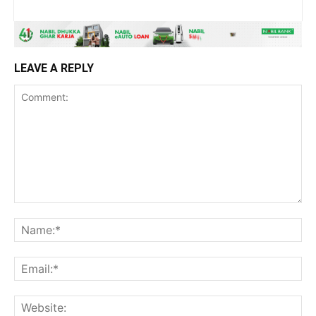
LEAVE A REPLY
Comment:
Na
Ema
Web